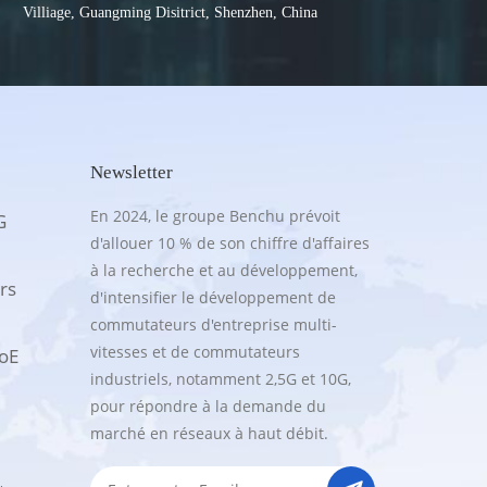
Villiage, Guangming Disitrict, Shenzhen, China
Newsletter
En 2024, le groupe Benchu prévoit
G
d'allouer 10 % de son chiffre d'affaires
à la recherche et au développement,
rs
d'intensifier le développement de
commutateurs d'entreprise multi-
vitesses et de commutateurs
PoE
industriels, notamment 2,5G et 10G,
pour répondre à la demande du
marché en réseaux à haut débit.