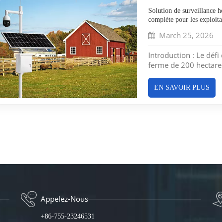
Solution de surveillance ho
complète pour les exploita
March 25, 2026
Introduction : Le défi
ferme de 200 hectares. 
matériel et contrôler 
n'y a ni réseau électr
EN SAVOIR PLUS
plus proche se tro...
Appelez-Nous
+86-755-23246531