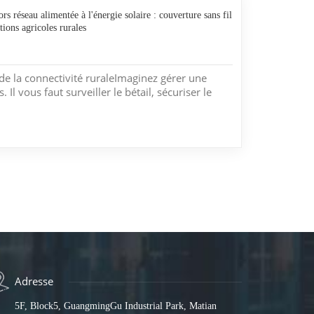
rs réseau alimentée à l'énergie solaire : couverture sans fil
tions agricoles rurales
 de la connectivité ruraleImaginez gérer une
Il vous faut surveiller le bétail, sécuriser le
les points d'accès. Mais en pleine campagne, il
ique, ni connexion internet. La ligne électrique la
Adresse
5F, Block5, GuangmingGu Industrial Park, Matian