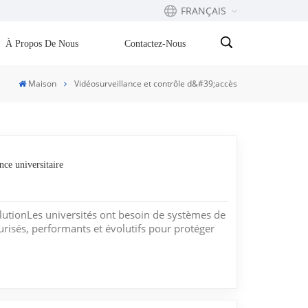
FRANÇAIS
À Propos De Nous
Contactez-Nous
English
Maison
Vidéosurveillance et contrôle d&#39;accès
Français
русский
nce universitaire
Español
Português
lutionLes universités ont besoin de systèmes de
urisés, performants et évolutifs pour protéger
بالعربية
nnel et les biens, tout en respectant les lois sur
 privée. Cette solution basée sur l'IA et
an...