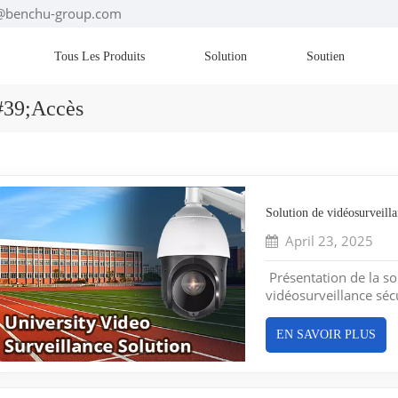
es@benchu-group.com
Tous Les Produits
Solution
Soutien
#39;accès
Solution de vidéosurveilla
April 23, 2025
Présentation de la so
vidéosurveillance séc
les étudiants, le perso
la protection de la vie
EN SAVOIR PLUS
alimentée par PoE gar