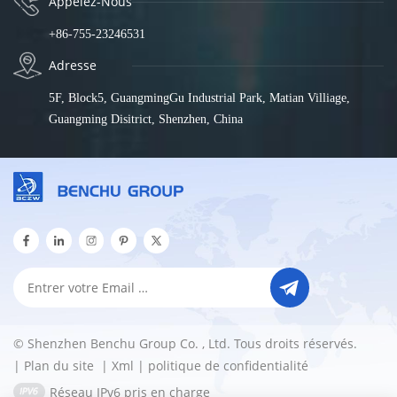
Appelez-Nous
+86-755-23246531
Adresse
5F, Block5, GuangmingGu Industrial Park, Matian Villiage,
Guangming Disitrict, Shenzhen, China
© Shenzhen Benchu Group Co. , Ltd. Tous droits réservés.
|
Plan du site
|
Xml
|
politique de confidentialité
Réseau IPv6 pris en charge