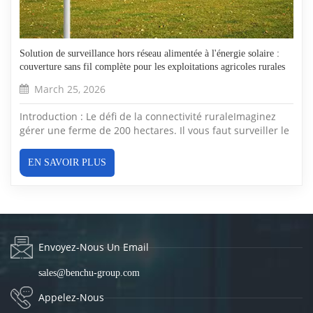
Solution de surveillance hors réseau alimentée à l'énergie solaire :
couverture sans fil complète pour les exploitations agricoles rurales
March 25, 2026
Introduction : Le défi de la connectivité ruraleImaginez
gérer une ferme de 200 hectares. Il vous faut surveiller le
bétail, sécuriser le matériel et contrôler les points d'accès.
Mais en pleine campagne, il n'y a ni réseau électrique, ni
EN SAVOIR PLUS
connexion internet. La ligne électrique la plus proche se
tro...
Envoyez-Nous Un Email
sales@benchu-group.com
Appelez-Nous