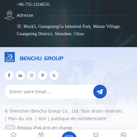
+86-755-23246531
Adresse
5F, Block5, GuangmingGu Industrial Park, Matian Villiage,
Guangming Disitrict, Shenzhen, China
© Shenzhen Benchu Group Co. , Ltd. Tous droits réservés.
|
Plan du site
|
Xml
|
politique de confidentialité
Réseau IPv6 pris en charge